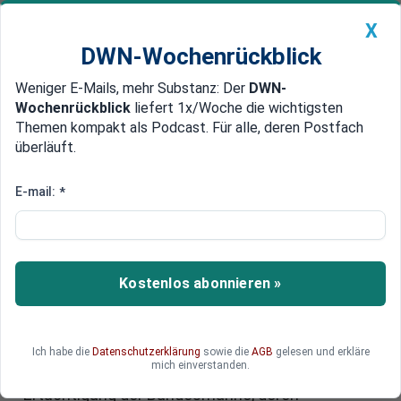
X
DWN-Wochenrückblick
Weniger E-Mails, mehr Substanz: Der
DWN-
Geldanlage Premium
Newsticker
MEIN DWN:
Wochenrückblick
liefert 1x/Woche die wichtigsten
Edelmetalle
DWN-Magazin
China
Themen kompakt als Podcast. Für alle, deren Postfach
überläuft.
DWN-Wochenrückblick
Auto Premium
Seeminen zum Schutz der
E-mail:
*
Ostsee - der Russischen Flotte
Grenzen aufzeigen
Kostenlos abonnieren »
Jahrelang waren die Werften ein Sorgenkind der
deutschen Wirtschaft. Seit Putins Angriff auf die
Ukraine wird aufgerüstet. Die traditionsreiche
Warnowwerft an der Ostsee ist zum Marine-
Ich habe die
Datenschutzerklärung
sowie die
AGB
gelesen und erkläre
mich einverstanden.
Arsenal aufgewertet worden. Es geht um die
Ertüchtigung der Bundesmarine, deren