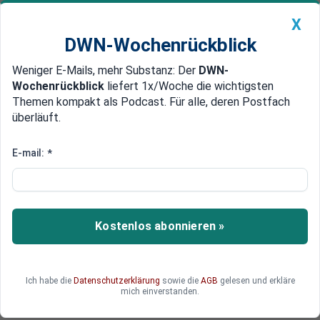
X
DWN-Wochenrückblick
Weniger E-Mails, mehr Substanz: Der
DWN-
Geldanlage Premium
Newsticker
MEIN DWN:
Wochenrückblick
liefert 1x/Woche die wichtigsten
Edelmetalle
DWN-Magazin
China
Themen kompakt als Podcast. Für alle, deren Postfach
überläuft.
DWN-Wochenrückblick
Auto Premium
Baustart verzögert sich:
E-mail:
*
Zukunftszentrum in Halle an der
Saale erst 2030
Kostenlos abonnieren »
Umbrüche verlangen den Menschen viel ab – in
Halle an der Saale soll eine neue Institution die
Leistungen der deutschen Vereinigung würdigen.
Doch das verzögert sich.
Ich habe die
Datenschutzerklärung
sowie die
AGB
gelesen und erkläre
mich einverstanden.