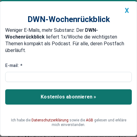
X
DWN-Wochenrückblick
Weniger E-Mails, mehr Substanz: Der
DWN-
Geldanlage Premium
Newsticker
MEIN DWN:
Wochenrückblick
liefert 1x/Woche die wichtigsten
Edelmetalle
DWN-Magazin
China
Themen kompakt als Podcast. Für alle, deren Postfach
überläuft.
DWN-Wochenrückblick
Auto Premium
FDP will Entwicklungshilfe-
E-mail:
*
Ministerium abschaffen: Kennen
wir - uralter Vorschlag Dirk
Niebels
Kostenlos abonnieren »
In Parteispitze und Fraktion der FDP werden sie
geheimnisvoll „interne Argumentationshilfen“
Ich habe die
Datenschutzerklärung
sowie die
AGB
gelesen und erkläre
genannt – für die aktuell kniffligen
mich einverstanden.
Haushaltsverhandlungen. Dabei sind sie glasklar