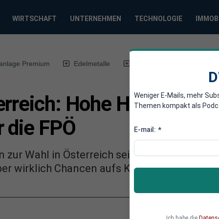
WIRTSCHAFT
UNTERNEHMEN
TECHNOLOGIE
IMMOB
anlage Premium
Edelmetalle
DWN-Magazin
Chin
D
Weniger E-Mails, mehr Sub
erreich: Hohe Hürden vor
Themen kompakt als Podcast
r die FPÖ
E-mail:
*
n zur Wahl in Österreich seit langem einen Sie
er wirklich Chancen aufs Kanzleramt hat, ist f
Ich habe die
Datens