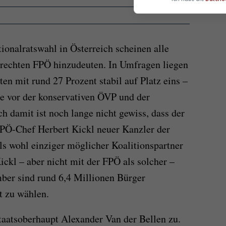
onalratswahl in Österreich scheinen alle
 rechten FPÖ hinzudeuten. In Umfragen liegen
en mit rund 27 Prozent stabil auf Platz eins –
te vor der konservativen ÖVP und der
 damit ist noch lange nicht gewiss, dass der
FPÖ-Chef Herbert Kickl neuer Kanzler der
s wohl einziger möglicher Koalitionspartner
ckl – aber nicht mit der FPÖ als solcher –
ber sind rund 6,4 Millionen Bürger
t zu wählen.
aatsoberhaupt Alexander Van der Bellen zu.