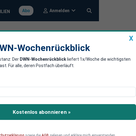
Anmelden
Abo
ILIEN
X
a
DWN-Wochenrückblick
WN-Wochenrückblick
stanz: Der
DWN-Wochenrückblick
liefert 1x/Woche die wichtigsten
 dem
. Für alle, deren Postfach überläuft.
ger: die rechte FPÖ. Ob
raglich.
Kostenlos abonnieren »
chutzerklärung
sowie die
AGB
gelesen und erkläre mich einverstanden.