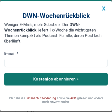
X
DWN-Wochenrückblick
Weniger E-Mails, mehr Substanz: Der
DWN-
Geldanlage Premium
Newsticker
MEIN DWN:
Wochenrückblick
liefert 1x/Woche die wichtigsten
Edelmetalle
DWN-Magazin
China
Themen kompakt als Podcast. Für alle, deren Postfach
überläuft.
DWN-Wochenrückblick
Auto Premium
AfD verliert Sperrminorität in
E-mail:
*
Sachsen: Wahlergebnis wegen
angeblichem Softwarefehler
korrigiert
Kostenlos abonnieren »
Das Ergebnis der sächsischen Landtagswahl
wurde korrigiert. Die Wahlleitung spricht von
Ich habe die
Datenschutzerklärung
sowie die
AGB
gelesen und erkläre
einem Softwarefehler. Die neue angepasste
mich einverstanden.
Sitzverteilung hat vor allem für die AfD