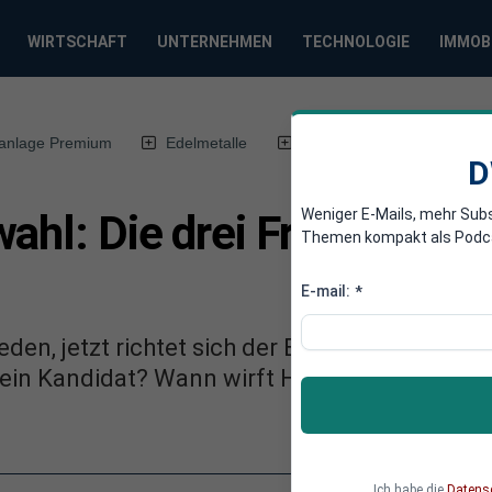
WIRTSCHAFT
UNTERNEHMEN
TECHNOLOGIE
IMMOB
anlage Premium
Edelmetalle
DWN-Magazin
Chin
D
Weniger E-Mails, mehr Sub
ahl: Die drei Fragezeiche
Themen kompakt als Podcast
E-mail:
*
eden, jetzt richtet sich der Blick auf die ande
ein Kandidat? Wann wirft Habeck seinen Hut
Ich habe die
Datens