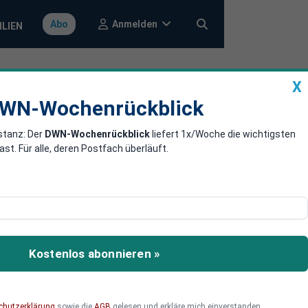
Anmelden
Abo
ILIEN
X
a
DWN-Wochenrückblick
WN-Wochenrückblick
stanz: Der
DWN-Wochenrückblick
liefert 1x/Woche die wichtigsten
n der Berliner
. Für alle, deren Postfach überläuft.
ren K-Fragen. Wird aus
 in den Ring? Und was
Kostenlos abonnieren »
chutzerklärung
sowie die
AGB
gelesen und erkläre mich einverstanden.