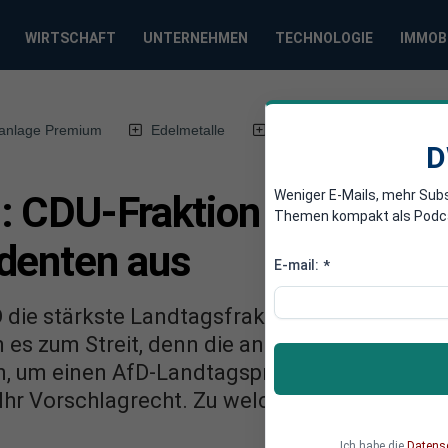
WIRTSCHAFT
UNTERNEHMEN
TECHNOLOGIE
IMMOB
anlage Premium
Edelmetalle
DWN-Magazin
Chin
D
Weniger E-Mails, mehr Sub
: CDU-Fraktion bremst W
Themen kompakt als Podcast
denten aus
E-mail:
*
fD die stärkste Landtagsfraktion. Bei der Wahl
es zum Streit, denn die anderen Fraktionen 
 um einen AfD-Landtagspräsidenten zu verhin
Ihr Vorschlagrecht. Zu welchem ungewöhnlic
Ich habe die
Datens