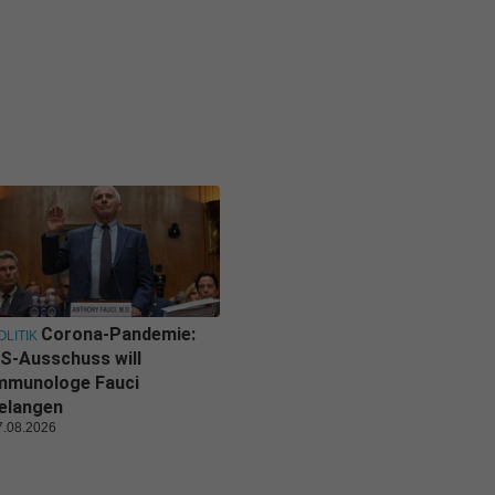
Corona-Pandemie:
OLITIK
S-Ausschuss will
mmunologe Fauci
elangen
7.08.2026