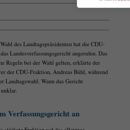
r Wahl des Landtagspräsidenten hat die CDU-
 das Landesverfassungsgericht angerufen. Das
he Regeln bei der Wahl gelten, erklärte der
rer der CDU-Fraktion, Andreas Bühl, während
der Landtagswahl. Wann das Gericht
 unklar.
m Verfassungsgericht an
s stärkste Fraktion auf das alleinige