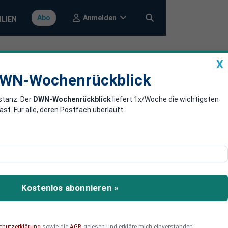
Anmelden
Abo
ILIEN
X
a
DWN-Wochenrückblick
WN-Wochenrückblick
stanz: Der
DWN-Wochenrückblick
liefert 1x/Woche die wichtigsten
ahl von
. Für alle, deren Postfach überläuft.
 des neuen
wollen die
Kostenlos abonnieren »
dern. Die AfD hält
hen Vorfall es kam.
chutzerklärung
sowie die
AGB
gelesen und erkläre mich einverstanden.