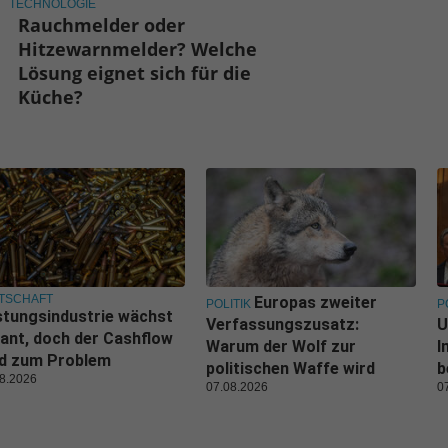
TECHNOLOGIE
Rauchmelder oder
Hitzewarnmelder? Welche
Lösung eignet sich für die
Küche?
TSCHAFT
Europas zweiter
POLITIK
P
tungsindustrie wächst
Verfassungszusatz:
U
ant, doch der Cashflow
Warum der Wolf zur
I
rd zum Problem
politischen Waffe wird
b
8.2026
07.08.2026
0