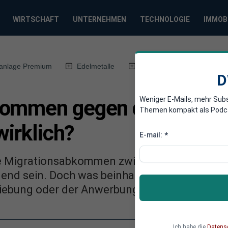
WIRTSCHAFT
UNTERNEHMEN
TECHNOLOGIE
IMMOB
anlage Premium
Edelmetalle
DWN-Magazin
Chin
D
Weniger E-Mails, mehr Sub
kommen gegen den Fachkr
Themen kompakt als Podcast
wirklich?
E-mail:
*
e Migrationsabkommen zwischen der Bundesre
gend sein. Doch was beinhalten solche Abko
hiebung oder der Anwerbung von Migranten?
Ich habe die
Datens