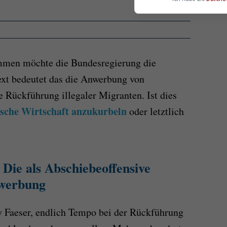
men möchte die Bundesregierung die
ext bedeutet das die Anwerbung von
e Rückführung illegaler Migranten. Ist dies
tsche Wirtschaft anzukurbeln
oder letztlich
ie als Abschiebeoffensive
nwerbung
y Faeser, endlich Tempo bei der Rückführung