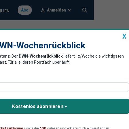
Anmelden
Abo
ILIEN
X
a
DWN-Wochenrückblick
WN-Wochenrückblick
stanz: Der
DWN-Wochenrückblick
liefert 1x/Woche die wichtigsten
äftemangel:
. Für alle, deren Postfach überläuft.
publik und Kenia soll für
mmen konkret — und
Kostenlos abonnieren »
chutzerklärung
sowie die
AGB
gelesen und erkläre mich einverstanden.