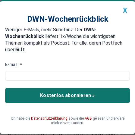
X
DWN-Wochenrückblick
Weniger E-Mails, mehr Substanz: Der
DWN-
Geldanlage Premium
Newsticker
MEIN DWN:
Wochenrückblick
liefert 1x/Woche die wichtigsten
Edelmetalle
DWN-Magazin
China
Themen kompakt als Podcast. Für alle, deren Postfach
überläuft.
DWN-Wochenrückblick
Auto Premium
Erbschaftsteuer erhöhen oder
E-mail:
*
senken? Das
„Wahlkampfgetöse“ der
Parteien beginnt!
Kostenlos abonnieren »
Erben sollen von der Erbschaftsteuer befreit
werden, auch wenn sie das Familienheim nicht
Ich habe die
Datenschutzerklärung
sowie die
AGB
gelesen und erkläre
selbst bewohnen – sondern vermieten. Das ist
mich einverstanden.
der Plan der Union im Falle eines Wahlsiegs.