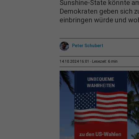
Sunshine-State könnte am
Demokraten geben sich zuv
einbringen würde und wohl
Peter Schubert
6 min
14.10.2024 16:01
Lesezeit: