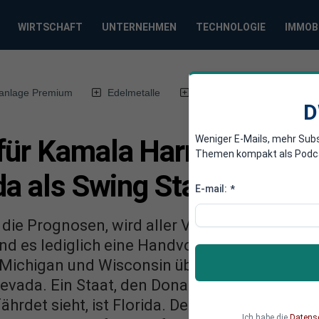
WIRTSCHAFT
UNTERNEHMEN
TECHNOLOGIE
IMMOB
anlage Premium
Edelmetalle
DWN-Magazin
Chin
D
Weniger E-Mails, mehr Sub
für Kamala Harris schein
Themen kompakt als Podcast
da als Swing State
E-mail:
*
 die Prognosen, wird aller Voraussicht per h
nd es lediglich eine Handvoll „Swing States“,
ichigan und Wisconsin über Pennsylvania, N
evada. Ein Staat, den Donald Trump stets als 
ährdet sieht, ist Florida. Denkbar, dass sich 
Ich habe die
Datens