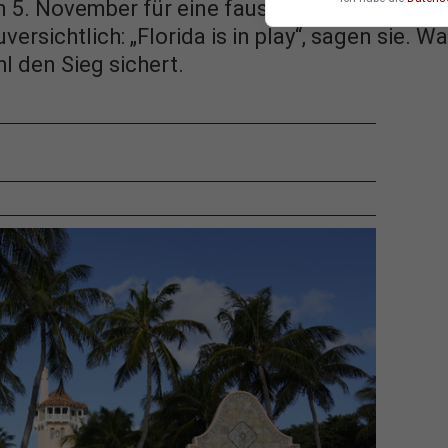
 5. November für eine faustdicke Überraschu
ersichtlich: „Florida is in play“, sagen sie. 
 den Sieg sichert.