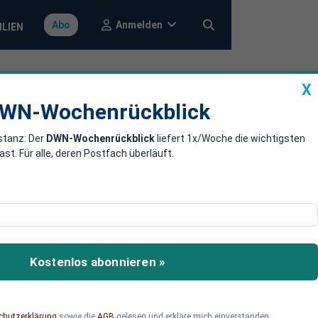
Anmelden
Abo
ILIEN
X
a
DWN-Wochenrückblick
WN-Wochenrückblick
stanz: Der
DWN-Wochenrückblick
liefert 1x/Woche die wichtigsten
t: Demokraten
. Für alle, deren Postfach überläuft.
auchdünner Mehrheit
 die den Unterschied
Kostenlos abonnieren »
orth Carolina und
sichere Bank für sich
Trump da täuscht. Der
chutzerklärung
sowie die
AGB
gelesen und erkläre mich einverstanden.