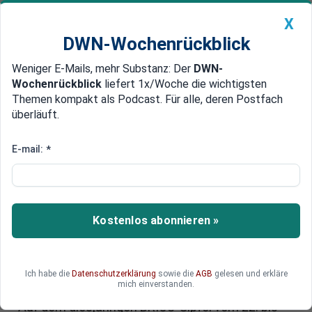
X
DWN-Wochenrückblick
Weniger E-Mails, mehr Substanz: Der
DWN-
Geldanlage Premium
Newsticker
MEIN DWN:
Wochenrückblick
liefert 1x/Woche die wichtigsten
Edelmetalle
DWN-Magazin
China
Themen kompakt als Podcast. Für alle, deren Postfach
überläuft.
DWN-Wochenrückblick
Auto Premium
Brics-Gipfel 2024: Syrien und
E-mail:
*
Kuba wollen beitreten - Guterres
will offenbar mit Putin reden
Kostenlos abonnieren »
Das Brics-Bündnis zieht mehr und mehr Staaten
des Südens an: Ein weiteres arabisches Land
beabsichtigt, der BRICS-Gruppe beizutreten. Der
syrische Botschafter in Russland bestätigte,
Ich habe die
Datenschutzerklärung
sowie die
AGB
gelesen und erkläre
mich einverstanden.
dass auch Damaskus einen Antrag gestellt hat.
Auf dem diesjährigen BRICS-Gipfel vom 22. bis