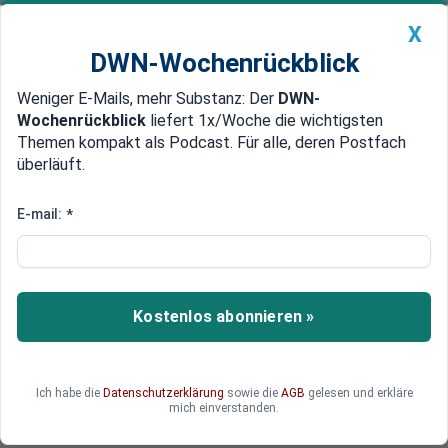
X
DWN-Wochenrückblick
Weniger E-Mails, mehr Substanz: Der
DWN-
Geldanlage Premium
Newsticker
MEIN DWN:
Wochenrückblick
liefert 1x/Woche die wichtigsten
Edelmetalle
DWN-Magazin
China
Themen kompakt als Podcast. Für alle, deren Postfach
überläuft.
DWN-Wochenrückblick
Auto Premium
Pistorius bringt Gesetz für neuen
E-mail:
*
Wehrdienst ins Kabinett ein
Mit einem neuen Gesetzentwurf legt das
Verteidigungsministerium den Grundstein für die
Kostenlos abonnieren »
Einführung eines neuen Wehrdienstes in
Deutschland. Verteidigungsminister Boris
Pistorius (SPD) erwartet die Zustimmung des
Ich habe die
Datenschutzerklärung
sowie die
AGB
gelesen und erkläre
Bundeskabinetts zu seinem Vorhaben, das damit
mich einverstanden.
eine wichtige Hürde überwinden soll.