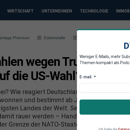
WIRTSCHAFT
UNTERNEHMEN
TECHNOLOGIE
IMMOB
anlage Premium
Edelmetalle
DWN-Magazin
Chin
D
Weniger E-Mails, mehr Sub
hlen wegen Trump? Wie r
Themen kompakt als Podcast
uf die US-Wahl?
E-mail:
*
rbei? Wie reagiert Deutschland auf das Wahle
wonnen und bestimmt ab Januar als US-Präsi
igsten Landes der Welt. Seiner Agenda nach d
amit rauer werden – Handelskrieg durch Zölle
er Grenze der NATO-Staaten, eine neue Ära d
Ich habe die
Datens