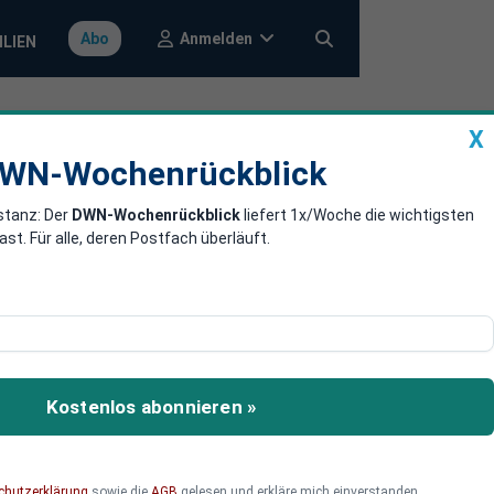
Anmelden
Abo
ILIEN
X
a
DWN-Wochenrückblick
WN-Wochenrückblick
stanz: Der
DWN-Wochenrückblick
liefert 1x/Woche die wichtigsten
eagiert
. Für alle, deren Postfach überläuft.
rgebnis in den USA? Donald
dent die Geschicke des
Kostenlos abonnieren »
ürften die Zeiten für
, Krieg mit
er geopolitischen
chutzerklärung
sowie die
AGB
gelesen und erkläre mich einverstanden.