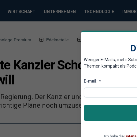
WIRTSCHAFT
UNTERNEHMEN
TECHNOLOGIE
IMMOB
anlage Premium
Edelmetalle
DWN-Magazin
Chin
D
Weniger E-Mails, mehr Sub
te Kanzler Scholz bis Ja
Themen kompakt als Podcast
ill
E-mail:
*
 Regierung. Der Kanzler und die Minister von
wichtige Pläne noch umzusetzen.
Ich habe die
Datens