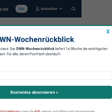
Anmelden
Abo
ILIEN
X
a
DWN-Wochenrückblick
WN-Wochenrückblick
stanz: Der
DWN-Wochenrückblick
liefert 1x/Woche die wichtigsten
hresende noch
. Für alle, deren Postfach überläuft.
 SPD und Grünen bleiben.
Kostenlos abonnieren »
chutzerklärung
sowie die
AGB
gelesen und erkläre mich einverstanden.