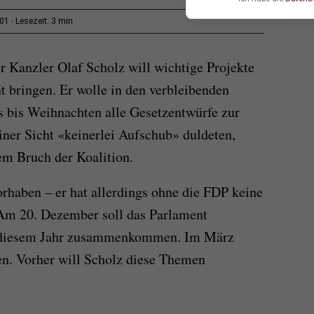
3 min
:01
Lesezeit:
r Kanzler Olaf Scholz will wichtige Projekte
 bringen. Er wolle in den verbleibenden
 bis Weihnachten alle Gesetzentwürfe zur
iner Sicht «keinerlei Aufschub» duldeten,
em Bruch der Koalition.
rhaben – er hat allerdings ohne die FDP keine
Am 20. Dezember soll das Parlament
n diesem Jahr zusammenkommen. Im März
n. Vorher will Scholz diese Themen