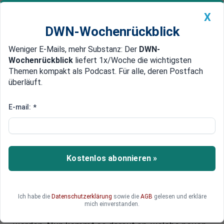
X
DWN-Wochenrückblick
Weniger E-Mails, mehr Substanz: Der
DWN-
Geldanlage Premium
Newsticker
MEIN DWN:
Wochenrückblick
liefert 1x/Woche die wichtigsten
Edelmetalle
DWN-Magazin
China
Themen kompakt als Podcast. Für alle, deren Postfach
überläuft.
DWN-Wochenrückblick
Auto Premium
Ohne die USA und versus China:
E-mail:
*
Europa muss neue
Schwerpunkte setzen - und
Deutschland muss (mit)ziehen!
Kostenlos abonnieren »
Die Europa-Wahlen sind vorerst in Sack und
Tüten. Die Verschiebungen in der
Ich habe die
Datenschutzerklärung
sowie die
AGB
gelesen und erkläre
Zusammensetzung des EU-Parlaments waren so
mich einverstanden.
absehbar und von den Auguren auch erwartet