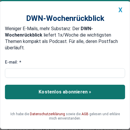
X
DWN-Wochenrückblick
Weniger E-Mails, mehr Substanz: Der
DWN-
Geldanlage Premium
Newsticker
MEIN DWN:
Wochenrückblick
liefert 1x/Woche die wichtigsten
Edelmetalle
DWN-Magazin
China
Themen kompakt als Podcast. Für alle, deren Postfach
überläuft.
DWN-Wochenrückblick
Auto Premium
Nach US-Wahl: EU stärkt
E-mail:
*
Wettbewerbsfähigkeit - kommt
die Steuer auf
Kryptowährungen?
Kostenlos abonnieren »
Nach dem deutlichen Wahlsieg von Donald
Trump bei der US-Präsidentschaftswahl beraten
Ich habe die
Datenschutzerklärung
sowie die
AGB
gelesen und erkläre
die Regierungschefs der Europäischen Union an
mich einverstanden.
diesem Freitag darüber, wie die Wirtschaft