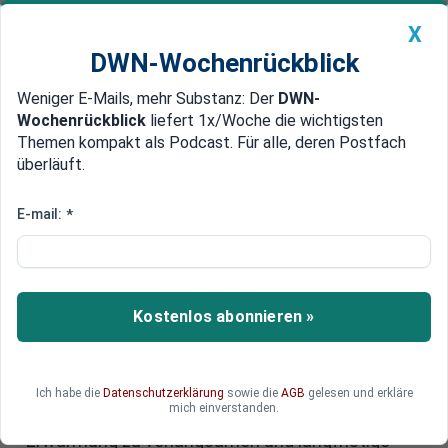
X
DWN-Wochenrückblick
Weniger E-Mails, mehr Substanz: Der
DWN-
Geldanlage Premium
Newsticker
MEIN DWN:
Wochenrückblick
liefert 1x/Woche die wichtigsten
Edelmetalle
DWN-Magazin
China
Themen kompakt als Podcast. Für alle, deren Postfach
überläuft.
DWN-Wochenrückblick
Auto Premium
CO2-Emissionen: Bedarf an
E-mail:
*
fossilen Brennstoffen bleibt
hoch
Kostenlos abonnieren »
Die globalen CO2-Emissionen steigen weiter an –
trotz einiger Fortschritte in Ländern wie
Deutschland und den USA. 2024 könnte ein neuer
Höchststand erreicht werden. Die internationale
Ich habe die
Datenschutzerklärung
sowie die
AGB
gelesen und erkläre
mich einverstanden.
Klimaforschung fordert rasches Handeln, um die
Erwärmung zu verlangsamen und langfristige