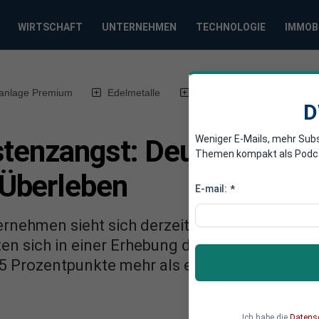
WIRTSCHAFT
UNTERNEHMEN
TECHNOLOGIE
IMMOB
anlage Premium
Edelmetalle
DWN-Magazin
Chin
D
Weniger E-Mails, mehr Sub
stenzangst: Deutsche U
Themen kompakt als Podcast
Überleben
E-mail:
*
rnehmen sieht sich derzeit in seiner Existenz
en sich in einer Erhebung des Münchner Ifo-I
,5 Prozentpunkte mehr als ein Jahr zuvor und
Ich habe die
Datens