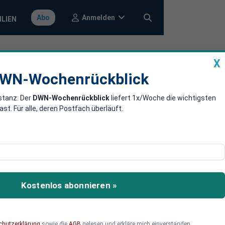
Anmelden
Abo
ILIEN
X
a
DWN-Wochenrückblick
WN-Wochenrückblick
stanz: Der
DWN-Wochenrückblick
liefert 1x/Woche die wichtigsten
nternehmen
. Für alle, deren Postfach überläuft.
 bedroht. 7,3 Prozent der
nstituts im Oktober
Kostenlos abonnieren »
 2,5 Prozentpunkte mehr
chutzerklärung
sowie die
AGB
gelesen und erkläre mich einverstanden.