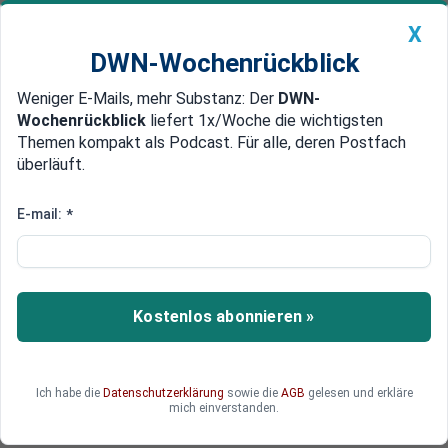
X
DWN-Wochenrückblick
Weniger E-Mails, mehr Substanz: Der
DWN-
Geldanlage Premium
Newsticker
MEIN DWN:
Wochenrückblick
liefert 1x/Woche die wichtigsten
Edelmetalle
DWN-Magazin
China
Themen kompakt als Podcast. Für alle, deren Postfach
überläuft.
DWN-Wochenrückblick
Auto Premium
Kindergeld beantragen: Tipps
E-mail:
*
und wichtige Infos für 2025
Wussten Sie, dass Sie Kindergeld bis zu sechs
Monate rückwirkend erhalten können? Dies gilt
Kostenlos abonnieren »
sowohl für Ihr erstes Kind als auch für mehrere
Kinder. Wir haben alle wichtigen Informationen
für Sie zusammengestellt, damit Sie keine
Ich habe die
Datenschutzerklärung
sowie die
AGB
gelesen und erkläre
Leistungen verpassen.
mich einverstanden.