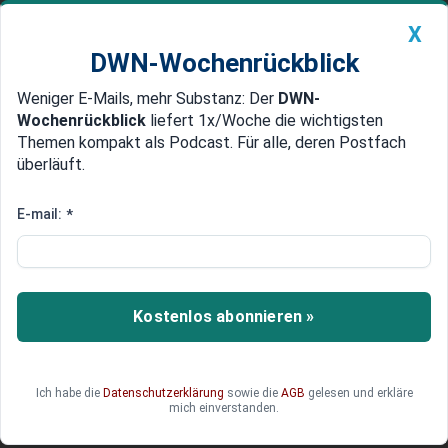
X
DWN-Wochenrückblick
Weniger E-Mails, mehr Substanz: Der
DWN-
Geldanlage Premium
Newsticker
MEIN DWN:
Wochenrückblick
liefert 1x/Woche die wichtigsten
Edelmetalle
DWN-Magazin
China
Themen kompakt als Podcast. Für alle, deren Postfach
überläuft.
DWN-Wochenrückblick
Auto Premium
Rezession droht im Winter, Euro
E-mail:
*
ist im Sinkflug: Was sind die
Gründe?
Kostenlos abonnieren »
Stagnation der deutschen Wirtschaft, ein
schwächelnder Euro, miese Stimmung in den
Unternehmen: Ökonomen befürchten eine
Winterrezession. Was sind die Gründe für die
Ich habe die
Datenschutzerklärung
sowie die
AGB
gelesen und erkläre
mich einverstanden.
schlechte Lage?