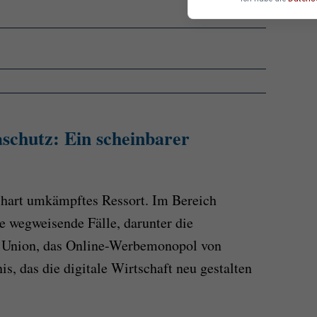
chutz: Ein scheinbarer
 hart umkämpftes Ressort. Im Bereich
 wegweisende Fälle, darunter die
 Union, das Online-Werbemonopol von
s, das die digitale Wirtschaft neu gestalten