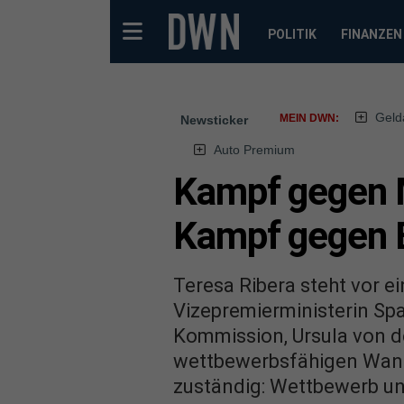
POLITIK
FINANZEN
Geld
MEIN DWN:
Newsticker
Auto Premium
Kampf gegen M
Kampf gegen B
Teresa Ribera steht vor e
Vizepremierministerin Sp
Kommission, Ursula von de
wettbewerbsfähigen Wande
zuständig: Wettbewerb un