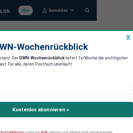
Anmelden
Abo
ILIEN
X
a
DWN-Wochenrückblick
WN-Wochenrückblick
stanz: Der
DWN-Wochenrückblick
liefert 1x/Woche die wichtigsten
selrolle im
. Für alle, deren Postfach überläuft.
maschutz
tische
in der Europäischen
Kostenlos abonnieren »
en, fairen und
nde Politikbereiche
chutzerklärung
sowie die
AGB
gelesen und erkläre mich einverstanden.