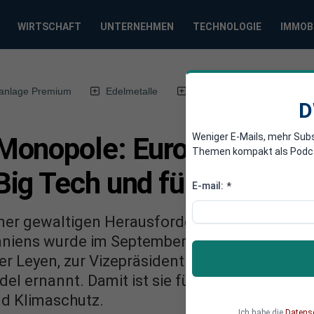
WIRTSCHAFT
UNTERNEHMEN
TECHNOLOGIE
IMMOB
anlage Premium
Edelmetalle
DWN-Magazin
Chin
D
Weniger E-Mails, mehr Sub
onopole: Europas Schlüs
Themen kompakt als Podcast
ig Tech und für den Kli
E-mail:
*
iner gewaltigen Herausforderung. Die sozialis
aniens wurde im September von der Präsident
r Leyen, zur Vizepräsidentin für einen sauber
l ernannt. Damit ist sie für zwei entscheide
d Klimaschutz.
Ich habe die
Datens