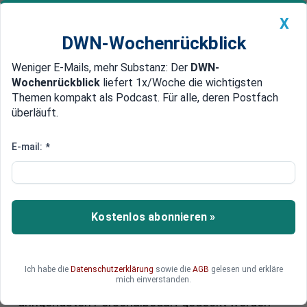
X
DWN-Wochenrückblick
Weniger E-Mails, mehr Substanz: Der
DWN-
Geldanlage Premium
Newsticker
MEIN DWN:
Wochenrückblick
liefert 1x/Woche die wichtigsten
Edelmetalle
DWN-Magazin
China
Themen kompakt als Podcast. Für alle, deren Postfach
überläuft.
DWN-Wochenrückblick
Auto Premium
Fachkräfte dringend gesucht: In
E-mail:
*
diesen Berufen fehlen die
meisten
Kostenlos abonnieren »
Trotz der wirtschaftlichen Flaute sind in
Deutschland zuletzt 530.000 Fachkräftestellen
unbesetzt geblieben sind. Bis 2027 soll diese
Zahl gar auf 728.000 Stellen steigen, laut einer
Ich habe die
Datenschutzerklärung
sowie die
AGB
gelesen und erkläre
mich einverstanden.
Studie des Instituts für Wirtschaft (IW). Wo am
dringendsten Personalbedarf gedeckt werden