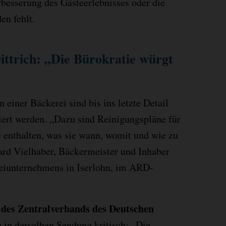
erbesserung des Gästeerlebnisses oder die
en fehlt.
ttrich: „Die Bürokratie würgt
 einer Bäckerei sind bis ins letzte Detail
ert werden. „Dazu sind Reinigungspläne für
se enthalten, was sie wann, womit und wie zu
ard Vielhaber, Bäckermeister und Inhaber
reiunternehmens in Iserlohn, im ARD-
t des Zentralverbands des Deutschen
ch in derselben Sendung kritisch: „Die