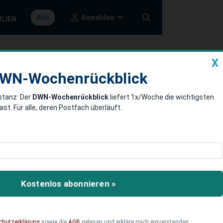
Anmelden
Abo
ILIEN
X
a
DWN-Wochenrückblick
WN-Wochenrückblick
stanz: Der
DWN-Wochenrückblick
liefert 1x/Woche die wichtigsten
e Vorschriften
. Für alle, deren Postfach überläuft.
K-Studie.
bindet im Mittelstand
Kostenlos abonnieren »
sind als große – und wie
chutzerklärung
sowie die
AGB
gelesen und erkläre mich einverstanden.