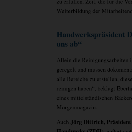
zu erfüllen. Zeit, die für die V
Weiterbildung der Mitarbeitend
Handwerkspräsident Di
uns ab“
Allein die Reinigungsarbeiten in
geregelt und müssen dokumenti
alle Bereiche zu erstellen, die
reinigen haben“, beklagt Eberh
eines mittelständischen Bäcke
Morgenmagazin.
Jörg Dittrich, Präsiden
Auch
Handwerks (ZDH)
, äußert si