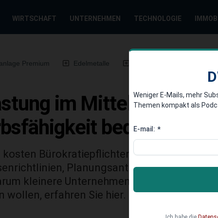
WIRTSCHAFT
UNTERNEHMEN
TECHNOLOGIE
IMMOB
anlage Premium
Edelmetalle
DWN-Magazin
Chin
D
Weniger E-Mails, mehr Sub
stung im Mittelstand: Wi
Themen kompakt als Podcast
bsfähigkeit bedrohen
E-mail:
*
ch kosten Bürokratiepflichten KMU, so eine DIH
enrichtlinien, Planungsanträge – Bürokratie 
rum kleinere Unternehmen stärker betroffen 
 wollen, erfahren Sie hier.
Ich habe die
Datens