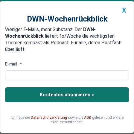
X
DWN-Wochenrückblick
Weniger E-Mails, mehr Substanz: Der
DWN-
Geldanlage Premium
Newsticker
MEIN DWN:
Wochenrückblick
liefert 1x/Woche die wichtigsten
Edelmetalle
DWN-Magazin
China
Themen kompakt als Podcast. Für alle, deren Postfach
überläuft.
DWN-Wochenrückblick
Auto Premium
Aktien Europa: Märkte weiterhin
E-mail:
*
gelassen trotz französischer
Regierungskrise
Kostenlos abonnieren »
Krieg in der Ukraine. Donald Trump in den USA vor
seinem Comeback. In Frankreich wird die
Regierung abgewählt. Doch die Börse bleibt
locker und zuversichtlich.
Ich habe die
Datenschutzerklärung
sowie die
AGB
gelesen und erkläre
mich einverstanden.