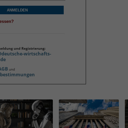
ANMELDEN
gessen?
meldung und Registrierung:
@deutsche-wirtschafts-
.de
AGB
und
zbestimmungen