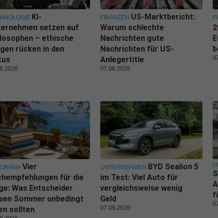
KI-
US-Marktbericht:
HNOLOGIE
FINANZEN
P
ternehmen setzen auf
Warum schlechte
2
losophen – ethische
Nachrichten gute
E
gen rücken in den
Nachrichten für US-
b
0
kus
Anlegertitle
8.2026
07.08.2026
U
Vier
BYD Sealion 5
NORAMA
UNTERNEHMEN
S
hempfehlungen für die
im Test: Viel Auto für
A
ge: Was Entscheider
vergleichsweise wenig
f
esen Sommer unbedingt
Geld
0
07.08.2026
en sollten