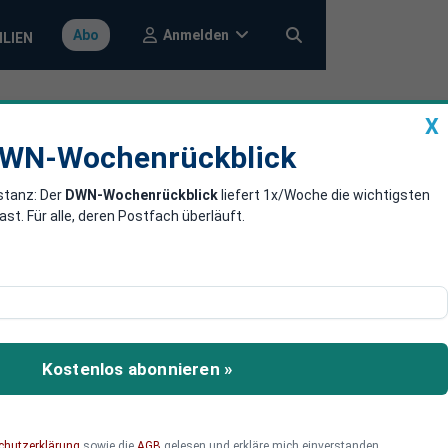
Anmelden
Abo
ILIEN
X
a
DWN-Wochenrückblick
WN-Wochenrückblick
stanz: Der
DWN-Wochenrückblick
liefert 1x/Woche die wichtigsten
t, mehr als
. Für alle, deren Postfach überläuft.
n, Rüstungsexporte mit
n der Ukraine und nun
Kostenlos abonnieren »
chutzerklärung
sowie die
AGB
gelesen und erkläre mich einverstanden.