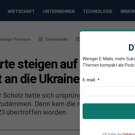
WIRTSCHAFT
UNTERNEHMEN
TECHNOLOGIE
IMMOB
anlage Premium
Edelmetalle
DWN-Magazin
Chin
D
Weniger E-Mails, mehr Sub
te steigen auf Rekordwer
Themen kompakt als Podcast
t an die Ukraine
E-mail:
*
r Scholz hatte sich ursprünglich vorgenomme
zudämmen. Dann kam die russische Invasion i
23 übertroffen worden.
Ich habe die
Datens