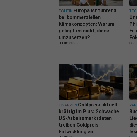
Europa ist führend
POLITIK
TEC
bei kommerziellen
Un
Klimakonzepten: Warum
Phi
gelingt es nicht, diese
Fra
umzusetzen?
Fo
08.08.2026
08.0
Goldpreis aktuell
FINANZEN
PA
kräftig im Plus: Schwache
Buc
US-Arbeitsmarktdaten
Lie
treiben Goldpreis-
di
Entwicklung an
les