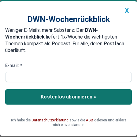
X
DWN-Wochenrückblick
Weniger E-Mails, mehr Substanz: Der
DWN-
Geldanlage Premium
Newsticker
MEIN DWN:
Wochenrückblick
liefert 1x/Woche die wichtigsten
Edelmetalle
DWN-Magazin
China
Themen kompakt als Podcast. Für alle, deren Postfach
überläuft.
DWN-Wochenrückblick
Auto Premium
Europäische
E-mail:
*
Verteidigungsfonds: Schub für
Europa oder Geschenk für die
USA?
Kostenlos abonnieren »
Die EU plant, ihre zersplitterte Rüstungsindustrie
mit Milliardenfonds zu stärken. Doch profitieren
Ich habe die
Datenschutzerklärung
sowie die
AGB
gelesen und erkläre
wirklich Europas Hersteller davon, oder fließt das
mich einverstanden.
Geld am Ende in die Taschen der US-Industrie?