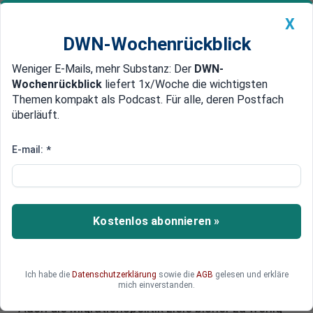
X
DWN-Wochenrückblick
Weniger E-Mails, mehr Substanz: Der
DWN-
Geldanlage Premium
Newsticker
MEIN DWN:
Wochenrückblick
liefert 1x/Woche die wichtigsten
Edelmetalle
DWN-Magazin
China
Themen kompakt als Podcast. Für alle, deren Postfach
überläuft.
DWN-Wochenrückblick
Auto Premium
Konzernchefs fordern
E-mail:
*
Politikwechsel in Wirtschaft und
Migration
Kostenlos abonnieren »
Die Vorstandschefs von Deutsche Bank,
Siemens und Mercedes-Benz setzen sich in
einem gemeinsamen Appell für ein offenes
Deutschland ein. Gleichzeitig fordern sie eine
Ich habe die
Datenschutzerklärung
sowie die
AGB
gelesen und erkläre
mich einverstanden.
grundlegend neue Ausrichtung in der Wirtschaft.
Auch die Migrationspolitik ziele bisher zu wenig