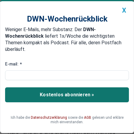
X
DWN-Wochenrückblick
Weniger E-Mails, mehr Substanz: Der
DWN-
Geldanlage Premium
Newsticker
MEIN DWN:
Wochenrückblick
liefert 1x/Woche die wichtigsten
Edelmetalle
DWN-Magazin
China
Themen kompakt als Podcast. Für alle, deren Postfach
überläuft.
DWN-Wochenrückblick
Auto Premium
Merz rechnet bei Migrationskurs
E-mail:
*
mit Annäherung von SPD und
Grüne
Kostenlos abonnieren »
Der CDU-Vorsitzende Friedrich Merz zeigt sich
unbeirrt von den Protesten im Land, die sich
gegen die gemeinsame Abstimmung von CDU
und AfD im Bundestag richten. Merz sieht seine
Ich habe die
Datenschutzerklärung
sowie die
AGB
gelesen und erkläre
mich einverstanden.
Partei in der Migrationspolitik auf dem richtigen
Kurs - und SPD und Grüne nach dem Wahltag