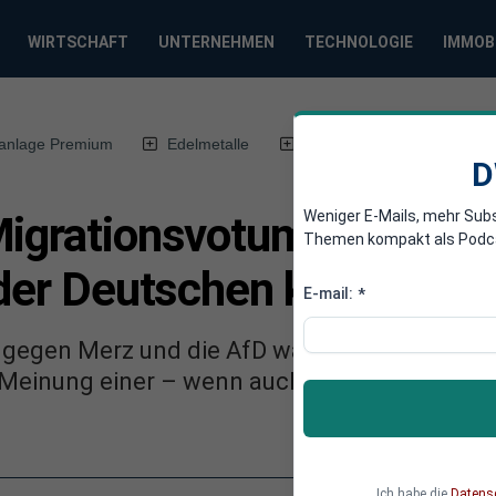
WIRTSCHAFT
UNTERNEHMEN
TECHNOLOGIE
IMMOB
anlage Premium
Edelmetalle
DWN-Magazin
Chin
D
Weniger E-Mails, mehr Sub
Migrationsvotum durch Af
Themen kompakt als Podcast
 der Deutschen kein Prob
E-mail:
*
gegen Merz und die AfD war viel Empörung z
 Meinung einer – wenn auch großen – Minderh
Ich habe die
Datens