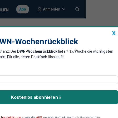
Anmelden
Abo
ILIEN
X
a
DWN-Wochenrückblick
WN-Wochenrückblick
stanz: Der
DWN-Wochenrückblick
liefert 1x/Woche die wichtigsten
D: Für mehr
. Für alle, deren Postfach überläuft.
lem
u spüren. Doch diese
eit wider, wie eine
Kostenlos abonnieren »
chutzerklärung
sowie die
AGB
gelesen und erkläre mich einverstanden.