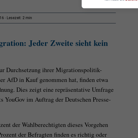
2 min
:16
Lesezeit:
ation: Jeder Zweite sieht kein
r Durchsetzung ihrer Migrationspolitik-
der AfD in Kauf genommen hat, finden etwa
dnung. Dies zeigt eine repräsentative Umfrage
ts YouGov im Auftrag der Deutschen Presse-
ozent der Wahlberechtigten dieses Vorgehen
Prozent der Befragten finden es richtig oder