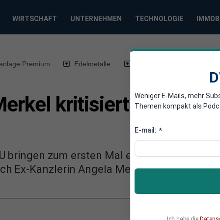
WIRTSCHAFT
UNTERNEHMEN
TECHNOLOGIE
IMMOB
anlage Premium
Edelmetalle
DWN-Magazin
Chin
D
Weniger E-Mails, mehr Sub
erkel kritisiert Friedrich
Themen kompakt als Podcast
E-mail:
*
U bringen zum ersten Mal einen Antrag mit Hi
ch Ex-Kanzlerin Angela Merkel zum Vorgehen
Ich habe die
Datens