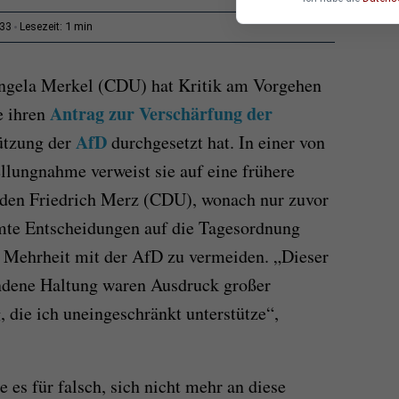
1 min
:33
Lesezeit:
ngela Merkel (CDU) hat Kritik am Vorgehen
Antrag zur Verschärfung der
e ihren
AfD
ützung der
durchgesetzt hat. In einer von
ellungnahme verweist sie auf eine frühere
nden Friedrich Merz (CDU), wonach nur zuvor
te Entscheidungen auf die Tagesordnung
e Mehrheit mit der AfD zu vermeiden. „Dieser
ndene Haltung waren Ausdruck großer
, die ich uneingeschränkt unterstütze“,
e es für falsch, sich nicht mehr an diese