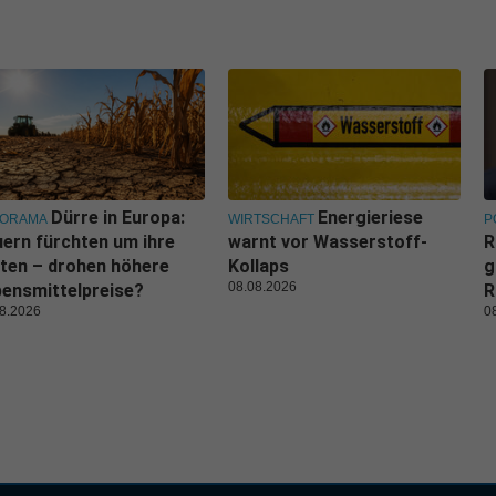
Dürre in Europa:
Energieriese
NORAMA
WIRTSCHAFT
P
ern fürchten um ihre
warnt vor Wasserstoff-
R
ten – drohen höhere
Kollaps
g
08.08.2026
ensmittelpreise?
R
8.2026
0