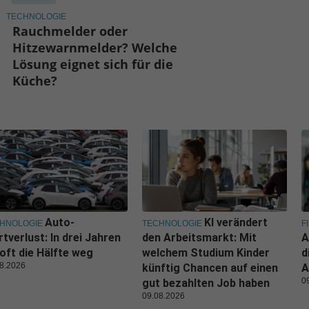
TECHNOLOGIE
Rauchmelder oder
Hitzewarnmelder? Welche
Lösung eignet sich für die
Küche?
Auto-
KI verändert
HNOLOGIE
TECHNOLOGIE
F
tverlust: In drei Jahren
den Arbeitsmarkt: Mit
A
 oft die Hälfte weg
welchem Studium Kinder
d
8.2026
künftig Chancen auf einen
A
0
gut bezahlten Job haben
09.08.2026