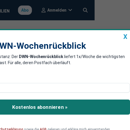
Anmelden
Abo
ILIEN
X
a
DWN-Wochenrückblick
WN-Wochenrückblick
stanz: Der
DWN-Wochenrückblick
liefert 1x/Woche die wichtigsten
 Merz: "Halte
. Für alle, deren Postfach überläuft.
lfe der AfD durch den
 der Union zu Wort.
Kostenlos abonnieren »
chutzerklärung
sowie die
AGB
gelesen und erkläre mich einverstanden.