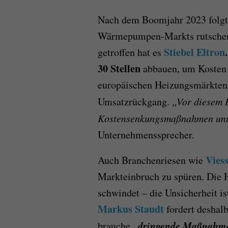
Nach dem Boomjahr 2023 folgt d
Wärmepumpen-Markts rutschen 
Stiebel Eltron
.
getroffen hat es
30 Stellen
abbauen, um Kosten z
europäischen Heizungsmärkten 
Umsatzrückgang.
„Vor diesem 
Kostensenkungsmaßnahmen un
Unternehmenssprecher.
Vies
Auch Branchenriesen wie
Markteinbruch zu spüren. Die H
schwindet – die Unsicherheit is
Markus Staudt
fordert deshalb
„dringende Maßnahm
brauche