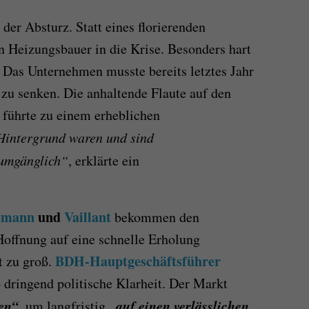
er Absturz. Statt eines florierenden
Heizungsbauer in die Krise. Besonders hart
Das Unternehmen musste bereits letztes Jahr
u senken. Die anhaltende Flaute auf den
führte zu einem erheblichen
Hintergrund waren und sind
umgänglich“
, erklärte ein
smann
und
Vaillant
bekommen den
offnung auf eine schnelle Erholung
BDH-Hauptgeschäftsführer
t zu groß.
 dringend politische Klarheit. Der Markt
en“
„auf einen verlässlichen
, um langfristig