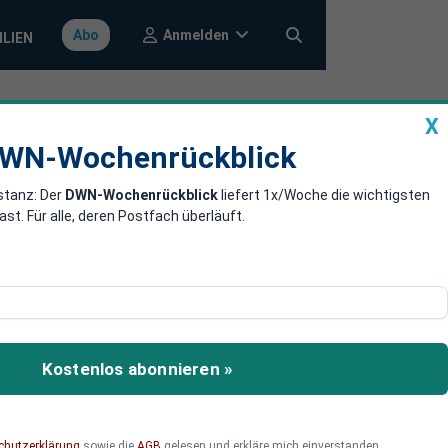
Anmelden
Abo
ILIEN
X
a
DWN-Wochenrückblick
WN-Wochenrückblick
stanz: Der
DWN-Wochenrückblick
liefert 1x/Woche die wichtigsten
e brechen um
. Für alle, deren Postfach überläuft.
 neuen Heizungen bricht
ämpfen mit
Kostenlos abonnieren »
chutzerklärung
sowie die
AGB
gelesen und erkläre mich einverstanden.