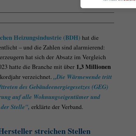
chen Heizungsindustrie (BDH)
hat die
ntlicht – und die Zahlen sind alarmierend:
rzeugern hat sich der Absatz im Vergleich
1,3 Millionen
023 hatte die Branche mit über
„Die Wärmewende tritt
kordjahr verzeichnet.
fttreten des Gebäudeenergiegesetzes (GEG)
erung auf alle Wohnungseigentümer und
der Stelle",
erklärte der Verband.
Hersteller streichen Stellen