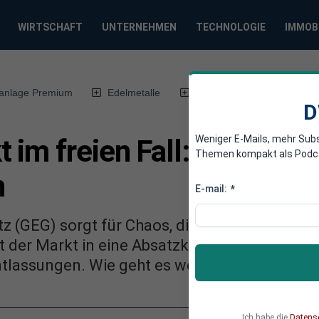
WIRTSCHAFT
UNTERNEHMEN
TECHNOLOGIE
IMMOB
anlage Premium
Edelmetalle
DWN-Magazin
Chin
D
Weniger E-Mails, mehr Sub
 im freien Fall: Verkäuf
Themen kompakt als Podcast
n
E-mail:
*
 (GEG) sorgt für Chaos, die Nachfrage nach
t der Markt in eine Absatzkrise, Hersteller k
lassungen. Wie geht es weiter?
Ich habe die
Datens