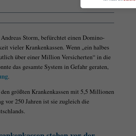
 Andreas Storm, befürchtet einen Domino-
keit vieler Krankenkassen. Wenn „ein halbes
lich über einer Million Versicherten“ in die
önnte das gesamte System in Gefahr geraten,
ung
.
den größten Krankenkassen mit 5,5 Millionen
g vor 250 Jahren ist sie zugleich die
tschlands.
rankenkassen stehen vor der