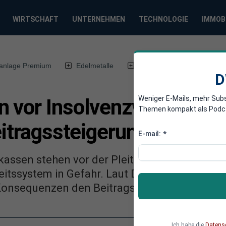
WIRTSCHAFT
UNTERNEHMEN
TECHNOLOGIE
IMMOB
anlage Premium
Edelmetalle
DWN-Magazin
Chin
D
Weniger E-Mails, mehr Sub
 vor Insolvenzwelle: Defi
Themen kompakt als Podcast
eitragssteigerung möglich
E-mail:
*
assen stehen vor der Pleite: Wenn die Zahlun
tssystem in Gefahr. Laut DAK-Chef gibt es ke
Konsequenzen den Beitragszahlern drohen.
Ich habe die
Datens