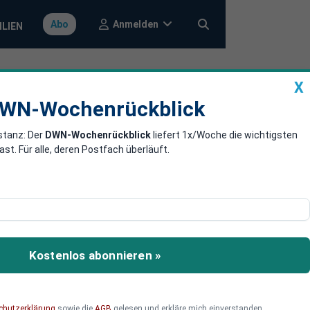
Anmelden
Abo
ILIEN
X
a
DWN-Wochenrückblick
WN-Wochenrückblick
stanz: Der
DWN-Wochenrückblick
liefert 1x/Woche die wichtigsten
zit von sechs
. Für alle, deren Postfach überläuft.
gsunfähigkeit droht,
inen finanziellen
Kostenlos abonnieren »
chutzerklärung
sowie die
AGB
gelesen und erkläre mich einverstanden.