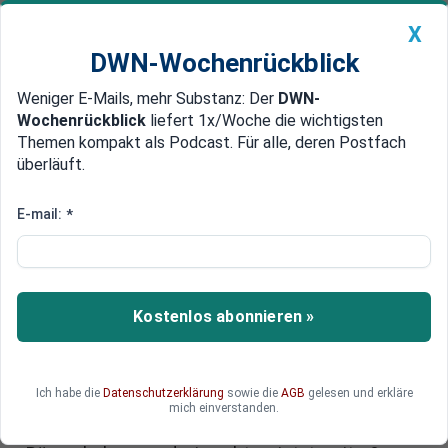
X
DWN-Wochenrückblick
Weniger E-Mails, mehr Substanz: Der
DWN-
Geldanlage Premium
Newsticker
MEIN DWN:
Wochenrückblick
liefert 1x/Woche die wichtigsten
Edelmetalle
DWN-Magazin
China
Themen kompakt als Podcast. Für alle, deren Postfach
überläuft.
DWN-Wochenrückblick
Auto Premium
Wall Street bebt: Trumps Zölle
E-mail:
*
verunsichern Märkte
Die US-Börsen erleben einen dramatischen
Rückschlag: Trumps sprunghafte Zollpolitik und
Kostenlos abonnieren »
Massenentlassungen schüren
Konjunkturängste. Besonders Tesla gerät unter
Druck – der Kurs bricht ein. Doch auch die
Ich habe die
Datenschutzerklärung
sowie die
AGB
gelesen und erkläre
asiatischen Märkte reagieren alarmiert auf die
mich einverstanden.
Unsicherheit. Was steckt hinter dem