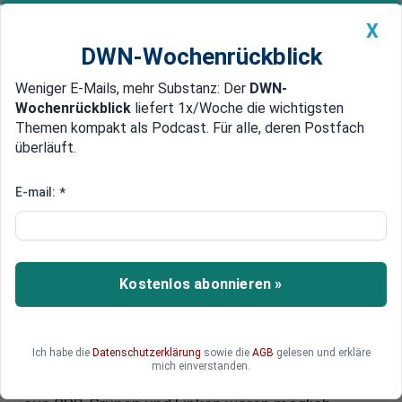
X
DWN-Wochenrückblick
Weniger E-Mails, mehr Substanz: Der
DWN-
Geldanlage Premium
Newsticker
MEIN DWN:
Wochenrückblick
liefert 1x/Woche die wichtigsten
Edelmetalle
DWN-Magazin
China
Themen kompakt als Podcast. Für alle, deren Postfach
überläuft.
DWN-Wochenrückblick
Auto Premium
Entscheidung über Milliarden-
E-mail:
*
Pakete im Bundestag: CDU oder
SPD - welche Partei profitiert
wirklich?
Kostenlos abonnieren »
Auch wenn das milliardenschwere
Schuldenpaket kommt, könnte die SPD die
Ich habe die
Datenschutzerklärung
sowie die
AGB
gelesen und erkläre
Koalitionsverhandlungen mit der Union noch
mich einverstanden.
platzen lassen. Neuwahlen und eine Koalition