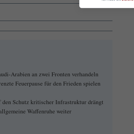
udi-Arabien an zwei Fronten verhandeln
enzte Feuerpause für den Frieden spielen
den Schutz kritischer Infrastruktur drängt
allgemeine Waffenruhe weiter