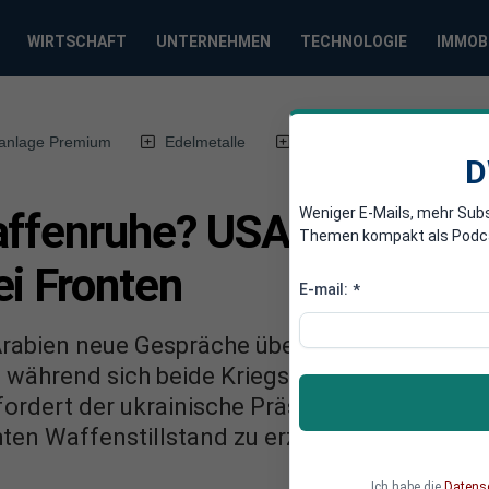
WIRTSCHAFT
UNTERNEHMEN
TECHNOLOGIE
IMMOB
anlage Premium
Edelmetalle
DWN-Magazin
Chin
D
Weniger E-Mails, mehr Sub
affenruhe? USA verhandel
Themen kompakt als Podcast
ei Fronten
E-mail:
*
-Arabien neue Gespräche über eine begrenzte
, während sich beide Kriegsparteien weiterhi
ordert der ukrainische Präsident Selenskyj m
ten Waffenstillstand zu erzwingen
Ich habe die
Datens