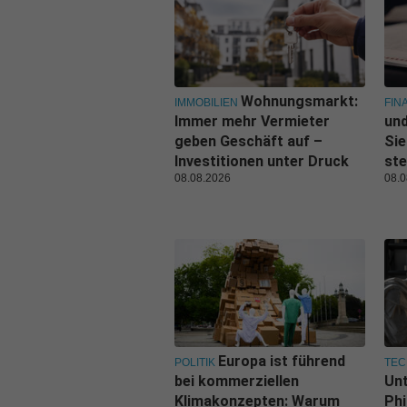
Wohnungsmarkt:
IMMOBILIEN
FIN
Immer mehr Vermieter
und
geben Geschäft auf –
Sie
Investitionen unter Druck
ste
08.08.2026
08.0
Europa ist führend
POLITIK
TEC
bei kommerziellen
Un
Klimakonzepten: Warum
Phi