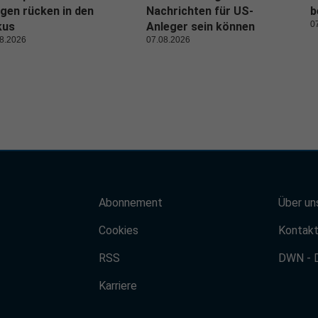
gen rücken in den
Nachrichten für US-
b
0
kus
Anleger sein können
8.2026
07.08.2026
Abonnement
Über un
Cookies
Kontak
RSS
DWN - 
Karriere