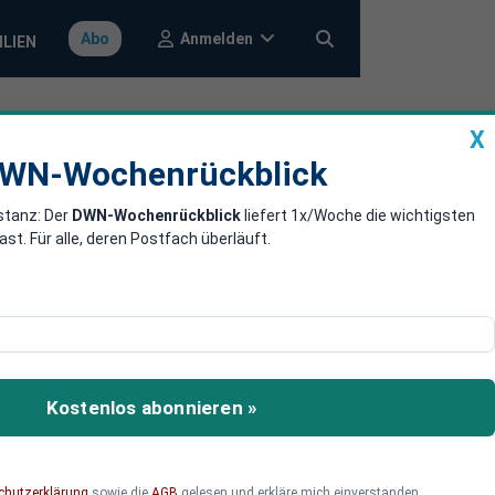
Anmelden
Abo
ILIEN
X
a
DWN-Wochenrückblick
WN-Wochenrückblick
stanz: Der
DWN-Wochenrückblick
liefert 1x/Woche die wichtigsten
n in Saudi-
. Für alle, deren Postfach überläuft.
 Waffenruhe zwischen
n mit Drohnenangriffen
Kostenlos abonnieren »
ehr internationalen Druck
chutzerklärung
sowie die
AGB
gelesen und erkläre mich einverstanden.