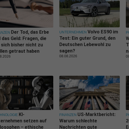
Volvo ES90 im
Der Tod, das Erbe
UNTERNEHMEN
ANZEN
P
Test: Ein guter Grund, den
 das Geld: Fragen, die
W
Deutschen Lebewohl zu
 sich bisher nicht zu
T
sagen?
llen getraut haben
n
08.08.2026
8.2026
0
KI-
US-Marktbericht:
HNOLOGIE
FINANZEN
P
ternehmen setzen auf
Warum schlechte
2
losophen – ethische
Nachrichten gute
E