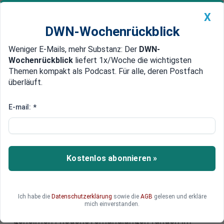
X
DWN-Wochenrückblick
Weniger E-Mails, mehr Substanz: Der
DWN-
Geldanlage Premium
Newsticker
MEIN DWN:
Wochenrückblick
liefert 1x/Woche die wichtigsten
Edelmetalle
DWN-Magazin
China
Themen kompakt als Podcast. Für alle, deren Postfach
überläuft.
DWN-Wochenrückblick
Auto Premium
Geheime Friedensverhandlungen
E-mail:
*
in Riad: USA und Russland ringen
um Lösung für Ukraine
Kostenlos abonnieren »
Hochrangige Vertreter
der USA und Russlands haben in Riad, der
Hauptstadt Saudi-Arabiens, mehr als zwölf
Stunden lang über einen möglichen
Ich habe die
Datenschutzerklärung
sowie die
AGB
gelesen und erkläre
mich einverstanden.
Waffenstillstand in der Ukraine verhandelt. Die
geheimen Friedensverhandlungen fanden im