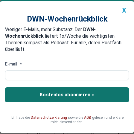
X
DWN-Wochenrückblick
Weniger E-Mails, mehr Substanz: Der
DWN-
Geldanlage Premium
Newsticker
MEIN DWN:
Wochenrückblick
liefert 1x/Woche die wichtigsten
Edelmetalle
DWN-Magazin
China
Themen kompakt als Podcast. Für alle, deren Postfach
überläuft.
DWN-Wochenrückblick
Auto Premium
Bargeldloser Zahlungsverkehr:
E-mail:
*
CDU und SPD wollen
Kartenterminals zur Pflicht
machen
Kostenlos abonnieren »
Für mehr Steuereinnahmen: Union und SPD
verhandeln auch um eine künftige Pflicht für
Ich habe die
Datenschutzerklärung
sowie die
AGB
gelesen und erkläre
Gewerbetreibende, neben Bargeld auch
mich einverstanden.
mindestens eine digitale Zahlungsmöglichkeit