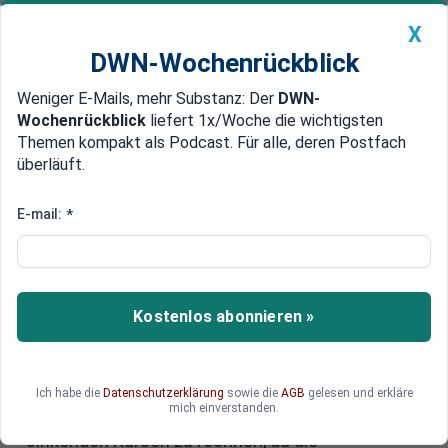
X
DWN-Wochenrückblick
Weniger E-Mails, mehr Substanz: Der
DWN-
Geldanlage Premium
Newsticker
MEIN DWN:
Wochenrückblick
liefert 1x/Woche die wichtigsten
Edelmetalle
DWN-Magazin
China
Themen kompakt als Podcast. Für alle, deren Postfach
überläuft.
DWN-Wochenrückblick
Auto Premium
Ökonomen der größten US-
E-mail:
*
Banken sehen hohes
Rezessionsrisiko in den USA
Kostenlos abonnieren »
Die von US-Präsident Donald Trump verhängten
neuen Zölle haben weltweit zu dramatischen
Einbrüchen an den Aktienmärkten geführt. Allein
am vergangenen Freitag fiel der S&P 500-Index
Ich habe die
Datenschutzerklärung
sowie die
AGB
gelesen und erkläre
mich einverstanden.
um 6 Prozent. Laut Goldman Sachs ist mit weiter
sinkenden Kursen zu rechnen, da die