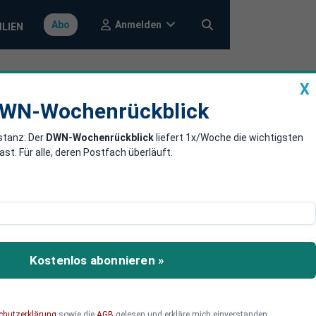
Anmelden
Abo
ILIEN
X
a
DWN-Wochenrückblick
WN-Wochenrückblick
stanz: Der
DWN-Wochenrückblick
liefert 1x/Woche die wichtigsten
net
. Für alle, deren Postfach überläuft.
rheitspolitik der USA und
eröffnet eine
Kostenlos abonnieren »
chutzerklärung
sowie die
AGB
gelesen und erkläre mich einverstanden.