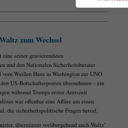
 Waltz zum Wechsel
 eine seiner gravierendsten
en und den Nationalen Sicherheitsberater
oll vom Weißen Haus in Washington zur UNO
 den US-Botschafterposten übernehmen – ein
ngen während Trumps erster Amtszeit
löser war offenbar eine Affäre um einen
, die sicherheitspolitische Fragen betraf.
nister, übernimmt vorübergehend auch Waltz’