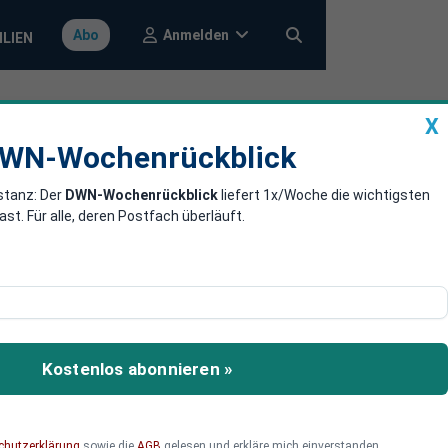
Anmelden
Abo
ILIEN
X
a
DWN-Wochenrückblick
WN-Wochenrückblick
stanz: Der
DWN-Wochenrückblick
liefert 1x/Woche die wichtigsten
um noch
. Für alle, deren Postfach überläuft.
ignal der Entschlossenheit
er Merz düstere
Kostenlos abonnieren »
chutzerklärung
sowie die
AGB
gelesen und erkläre mich einverstanden.