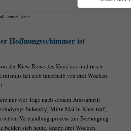
4 min
:45
Lesezeit:
er Hoffnungsschimmer ist
von der Kiew-Reise des Kanzlers sind rasch
ptimismus hat sich innerhalb von drei Wochen
t.
erz nur vier Tage nach seinem Amtsantritt
Wolodymyr Selenskyj Mitte Mai in Kiew traf,
n echten Verhandlungsprozess zur Beendigung
ie beiden sich heute, knapp drei Wochen