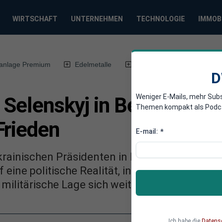
WIRTSCHAFT
UNTERNEHMEN
TECHNOLOGIE
IMMOB
anlage Premium
Edelmetalle
DWN-Magazin
Chin
D
Weniger E-Mails, mehr Sub
 Selenskyj in Berlin – ka
Themen kompakt als Podcast
Frieden
E-mail:
*
rainischen Präsidenten in Berlin sollte ein S
f eine politische Realität, in der Bundeskanzl
ilitärische Lage sich weiter zuspitzt.
Ich habe die
Datens