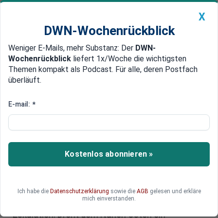
X
DWN-Wochenrückblick
Weniger E-Mails, mehr Substanz: Der
DWN-
Geldanlage Premium
Newsticker
MEIN DWN:
Wochenrückblick
liefert 1x/Woche die wichtigsten
Edelmetalle
DWN-Magazin
China
Themen kompakt als Podcast. Für alle, deren Postfach
überläuft.
DWN-Wochenrückblick
Auto Premium
Iran warnt vor US-Vorschlag:
E-mail:
*
Neue Atomverhandlungen mit
„vielen Unklarheiten“
Kostenlos abonnieren »
Iran spricht von „Unklarheiten und
Widersprüchen“ im US-Vorschlag zu einem neuen
Atomabkommen. Während Teheran auf sein
Recht zur Urananreicherung pocht, warnen
Ich habe die
Datenschutzerklärung
sowie die
AGB
gelesen und erkläre
mich einverstanden.
internationale Beobachter vor einer neuen
Eskalation. Droht dem Nahen Osten ein