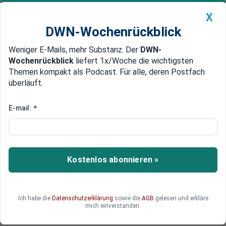
X
DWN-Wochenrückblick
Weniger E-Mails, mehr Substanz: Der
DWN-
Geldanlage Premium
Newsticker
MEIN DWN:
Wochenrückblick
liefert 1x/Woche die wichtigsten
Edelmetalle
DWN-Magazin
China
Themen kompakt als Podcast. Für alle, deren Postfach
überläuft.
DWN-Wochenrückblick
Auto Premium
Erneut mehr Aufträge in der
E-mail:
*
Industrie - Experte: mögliche
Trendwende
Kostenlos abonnieren »
In der deutschen Industrie mehren sich Hinweise
auf ein Ende der Schwächephase. Im April haben
die Industriebetriebe den zweiten Monat in Folge
mehr Aufträge verzeichnet. Analysten sind von
Ich habe die
Datenschutzerklärung
sowie die
AGB
gelesen und erkläre
mich einverstanden.
dem erneuten Anstieg überrascht.