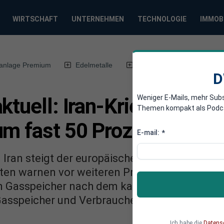
WIRTSCHAFT
UNTERNEHMEN
TECHNOLOGIE
IMMOB
anlage Premium
Edelmetalle
DWN-Magazin
Chin
D
Weniger E-Mails, mehr Sub
ktuell: Iran-Krieg lässt 
Themen kompakt als Podcast
um fast 50 Prozent steige
E-mail:
*
Iran steigt der europäischer Erdgas-Preis um
en warnen vor weiteren Preissprüngen, sollte
n Gasspeicher nach dem kalten Winter deutlich
Gasspeicher und Verbraucher bedeutet.
Ich habe die
Datens