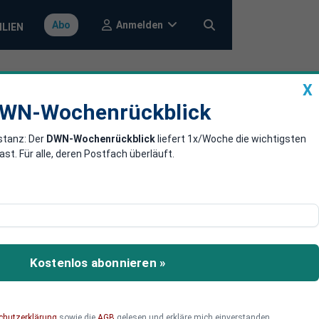
Anmelden
Abo
ILIEN
X
a
DWN-Wochenrückblick
WN-Wochenrückblick
stanz: Der
DWN-Wochenrückblick
liefert 1x/Woche die wichtigsten
europäischen
. Für alle, deren Postfach überläuft.
n
 fast 50 Prozent nach
 der Konflikt andauern.
Kostenlos abonnieren »
 weniger gefüllt als vor
chutzerklärung
sowie die
AGB
gelesen und erkläre mich einverstanden.