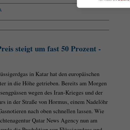
A
eis steigt um fast 50 Prozent -
lüssigerdgas in Katar hat den europäischen
er in die Höhe getrieben. Bereits am Morgen
gsengpässen wegen des Iran-Krieges und der
hrs in der Straße von Hormus, einem Nadelöhr
 Gasnotieren nach oben schnellen lassen. Wie
hrichtenagentur Qatar News Agency nun am
 wurde die Produktion von Flüssigerdgas und