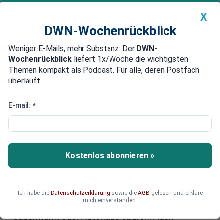
X
DWN-Wochenrückblick
Weniger E-Mails, mehr Substanz: Der
DWN-
Geldanlage Premium
Newsticker
MEIN DWN:
Wochenrückblick
liefert 1x/Woche die wichtigsten
Edelmetalle
DWN-Magazin
China
Themen kompakt als Podcast. Für alle, deren Postfach
überläuft.
DWN-Wochenrückblick
Auto Premium
US-Zölle auf Stahl und
E-mail:
*
Aluminium verdoppelt: Folgen
für Deutschland
Kostenlos abonnieren »
Donald Trump verdoppelt die Zölle auf Stahl und
Aluminium – und riskiert damit eine neue
Eskalation im transatlantischen Handelskonflikt.
Während die EU eine harte Reaktion vorbereitet,
Ich habe die
Datenschutzerklärung
sowie die
AGB
gelesen und erkläre
mich einverstanden.
könnten Verbraucher die Konsequenzen bald im
Supermarkt oder Autohaus spüren. Auch