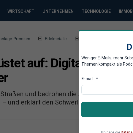
WIRTSCHAFT
UNTERNEHMEN
TECHNOLOGIE
IMMOB
anlage Premium
Edelmetalle
DWN-Magazin
Chin
D
Weniger E-Mails, mehr Sub
üstet auf: Digitale Waage
Themen kompakt als Podcast
er
E-mail:
*
Straßen und bedrohen die Sicherheit. Deutsch
 – und erklärt den Schwerlast-Sündern den K
Ich habe die
Datens