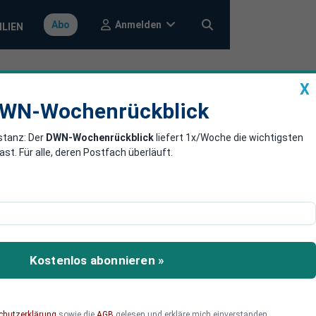
Anmelden
Abo
ILIEN
X
a
DWN-Wochenrückblick
WN-Wochenrückblick
stanz: Der
DWN-Wochenrückblick
liefert 1x/Woche die wichtigsten
n gegen
. Für alle, deren Postfach überläuft.
land setzt jetzt auf
rieg.
Kostenlos abonnieren »
chutzerklärung
sowie die
AGB
gelesen und erkläre mich einverstanden.