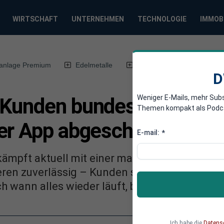
WIRTSCHAFT
UNTERNEHMEN
TECHNOLOGIE
IMMOB
anlage Premium
Edelmetalle
DWN-Magazin
Chin
D
Weniger E-Mails, mehr Sub
 Kunden bundesweit vom 
Themen kompakt als Podcast
er App abgeschnitten
E-mail:
*
kämpft aktuell mit einer massiven Störung. 
ren zuverlässig – Kunden sind bundesweit bet
 wann alles wieder läuft, bleibt offen.
Ich habe die
Datens