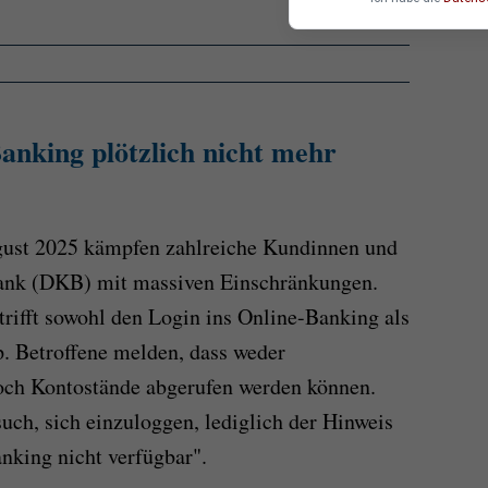
nking plötzlich nicht mehr
gust 2025 kämpfen zahlreiche Kundinnen und
ank (DKB) mit massiven Einschränkungen.
trifft sowohl den Login ins Online-Banking als
 Betroffene melden, dass weder
och Kontostände abgerufen werden können.
uch, sich einzuloggen, lediglich der Hinweis
nking nicht verfügbar".