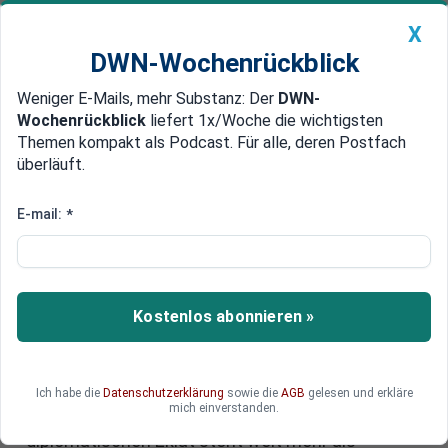
X
DWN-Wochenrückblick
Weniger E-Mails, mehr Substanz: Der
DWN-
Geldanlage Premium
Newsticker
MEIN DWN:
Wochenrückblick
liefert 1x/Woche die wichtigsten
Edelmetalle
DWN-Magazin
China
Themen kompakt als Podcast. Für alle, deren Postfach
überläuft.
DWN-Wochenrückblick
Auto Premium
Ein diplomatischer Sturm
E-mail:
*
zwischen Japan und China.
Grund: Taiwan
Kostenlos abonnieren »
Japans neue Premierministerin Sanae Takaichi
stellt klar: Ein chinesischer Angriff auf Taiwan
wäre ein direkter Angriff auf Japans Existenz.
Peking reagiert mit Drohungen, Hetze und
Ich habe die
Datenschutzerklärung
sowie die
AGB
gelesen und erkläre
mich einverstanden.
unmissverständlicher Kriegsrhetorik. Hinter dem
diplomatischen Eklat steht weit mehr als