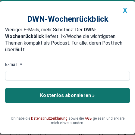
X
DWN-Wochenrückblick
Weniger E-Mails, mehr Substanz: Der
DWN-
Geldanlage Premium
Newsticker
MEIN DWN:
Wochenrückblick
liefert 1x/Woche die wichtigsten
Edelmetalle
DWN-Magazin
China
Themen kompakt als Podcast. Für alle, deren Postfach
überläuft.
DWN-Wochenrückblick
Auto Premium
Abstimmung über Epstein-
E-mail:
*
Unterlagen: Trump überrascht
im Zentrum eines Falls voller
Spekulationen
Kostenlos abonnieren »
US-Präsident Donald Trump überrascht mit einer
deutlichen Richtungsänderung: Kurz vor der
Ich habe die
Datenschutzerklärung
sowie die
AGB
gelesen und erkläre
Abstimmung im Repräsentantenhaus ruft er
mich einverstanden.
seine republikanischen Parteikollegen dazu auf,