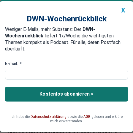
X
DWN-Wochenrückblick
Weniger E-Mails, mehr Substanz: Der
DWN-
Geldanlage Premium
Newsticker
MEIN DWN:
Wochenrückblick
liefert 1x/Woche die wichtigsten
Edelmetalle
DWN-Magazin
China
Themen kompakt als Podcast. Für alle, deren Postfach
überläuft.
DWN-Wochenrückblick
Auto Premium
Shutdown in den USA:
E-mail:
*
Demokraten beenden 43-tägigen
Stillstand
Kostenlos abonnieren »
Haben die US-Demokraten ein politisches
Eigentor geschossen? Sie haben sich dem Willen
der Republikaner gebeugt und dem Haushalt
zugestimmt. Ihre Wähler werden das zu spüren
Ich habe die
Datenschutzerklärung
sowie die
AGB
gelesen und erkläre
mich einverstanden.
bekommen, besonders im Bereich der
Krankenkassenbeiträge . Die Haushaltssperre in