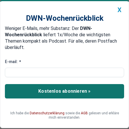
X
DWN-Wochenrückblick
Weniger E-Mails, mehr Substanz: Der
DWN-
Geldanlage Premium
Newsticker
MEIN DWN:
Wochenrückblick
liefert 1x/Woche die wichtigsten
Edelmetalle
DWN-Magazin
China
Themen kompakt als Podcast. Für alle, deren Postfach
überläuft.
DWN-Wochenrückblick
Auto Premium
Industrieproduktion im
E-mail:
*
verarbeitenden Gewerbe setzt
Erholung fort
Kostenlos abonnieren »
Die deutsche Industrieproduktion legt erneut zu
– vor allem der Bau liefert Rückenwind. Nach
dem Einbruch im Sommer mehren sich positive
Signale, doch nicht alle Branchen profitieren.
Ich habe die
Datenschutzerklärung
sowie die
AGB
gelesen und erkläre
mich einverstanden.